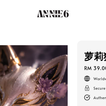
萝莉
Regular
RM 39.0
price
Worldw
Secur
Authen