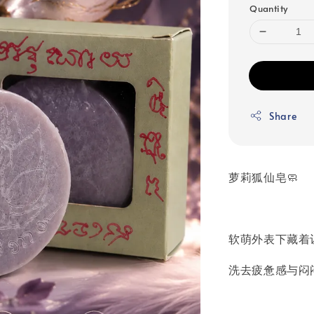
Quantity
Share
萝莉狐仙皂🧼
软萌外表下藏着
洗去疲惫感与闷