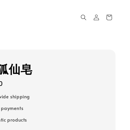
狐仙皂
0
ide shipping
e payments
tic products