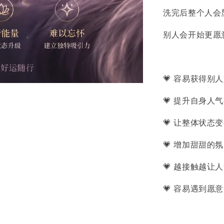
洗完后整个人会
别人会开始更愿
💗 容易获得别
💗 提升自身人
💗 让整体状态
💗 增加甜甜的
💗 越接触越让
💗 容易遇到愿