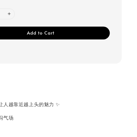
Add to Cart
让人越靠近越上头的魅力 ✨
闷气场