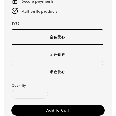
Secure payments
Authentic products
TYPE
金色爱心
金色钥匙
银色爱心
Quantity
Add to Cart