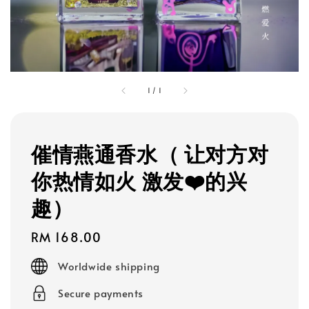
1
/
1
催情燕通香水（ 让对方对
你热情如火 激发❤️的兴
趣）
Regular
RM 168.00
price
Worldwide shipping
Secure payments