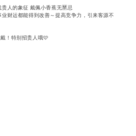
找贵‬人的象征 戴佩‬小香蕉‬无🈲忌
事业财运都能得到‬改善～提高竞争力，引来客源不
！
戴！特别招贵人哦🩷