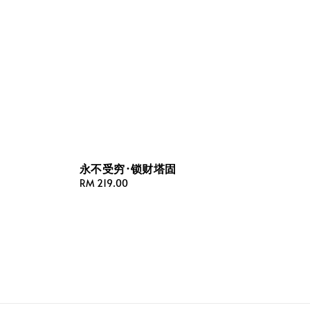
永不受穷·锁财塔固
Regular
RM 219.00
price