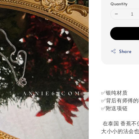
Quantity
Share
✅银纯‬材质
✅背后有师傅的
✅附送项链
在泰国 香蕉不
大小小‬的法会