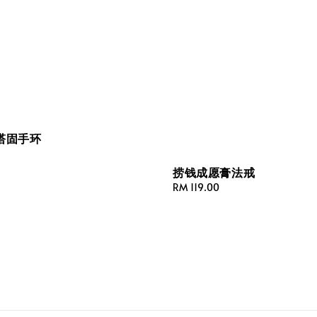
塔固手环
捞钱成愿膏法戒
Regular
RM 119.00
price