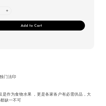
Add to Cart
独门法‬印
仅‬是作为食物水果 ，更是各家各户有必‬需供品，大
也都缺一不可