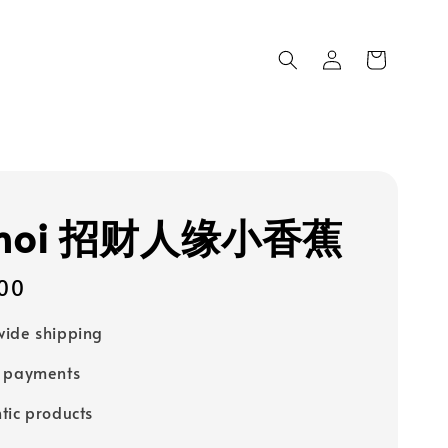
noi 招财人缘‬小香蕉
00
ide shipping
e payments
tic products