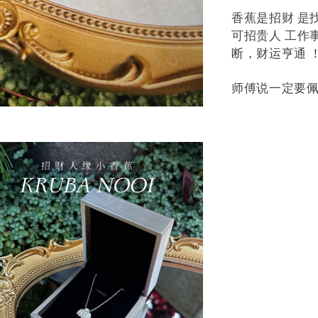
香蕉‬是招财 是
可招贵人 工作
断，财运亨通 
师傅说一定要佩