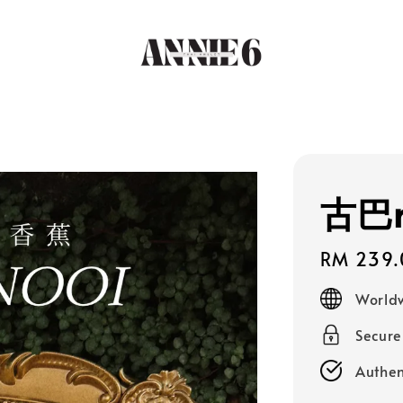
古巴
Regular
RM 239.
price
Worldw
Secur
Authen