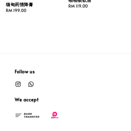
缅甸药情降膏
Regular
RM 119.00
Regular
RM 199.00
price
price
Follow us
We accept