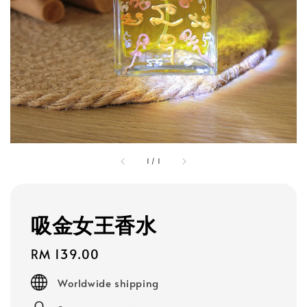
1
/
1
吸金女王香水
Regular
RM 139.00
price
Worldwide shipping