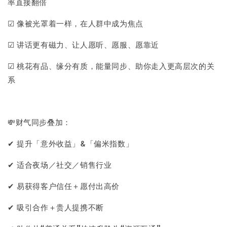
率直接翻倍
☑ 像被光罩着一样，在人群中成为焦点
☑ 讲话更有磁力、让人愿听、愿服、愿靠近
☑ 桃花有品、缘分有质，能量同步、助你走入更高层次的关
系
💸财气同步叠加：
✔ 提升「意外收益」&「偏米指数」
✔ 适合夜场／社交／销售行业
✔ 易获得客户信任＋愿付出高价
✔ 吸引合作＋贵人提携不断