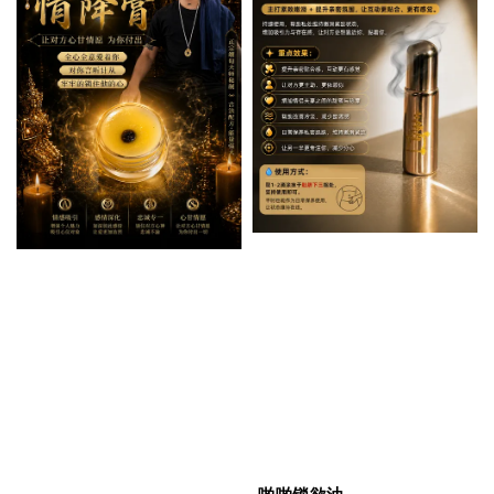
啪啪锁欲油