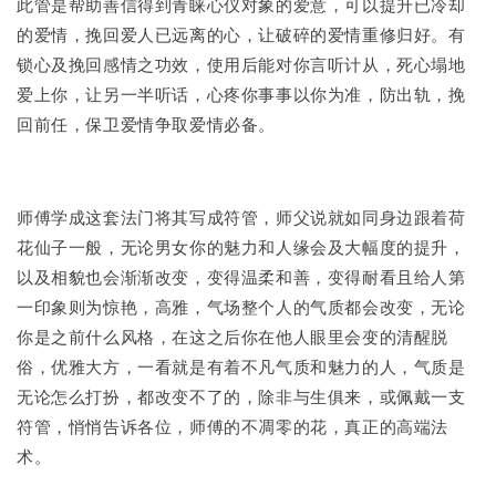
此管是帮助善信得到青睐心仪对象的爱意，可以提升已冷却
的爱情，挽回爱人已远离的心，让破碎的爱情重修归好。有
锁心及挽回感情之功效，使用后能对你言听计从，死心塌地
爱上你，让另一半听话，心疼你事事以你为准，防出轨，挽
回前任，保卫爱情争取爱情必备。
师傅学成这套法门将其写成符管，师父说就如同身边跟着荷
花仙子一般，无论男女你的魅力和人缘会及大幅度的提升，
以及相貌也会渐渐改变，变得温柔和善，变得耐看且给人第
一印象则为惊艳，高雅，气场整个人的气质都会改变，无论
你是之前什么风格，在这之后你在他人眼里会变的清醒脱
俗，优雅大方，一看就是有着不凡气质和魅力的人，气质是
无论怎么打扮，都改变不了的，除非与生俱来，或佩戴一支
符管，悄悄告诉各位，师傅的不凋零的花，真正的高端法
术。