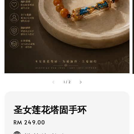
1
/
2
圣女莲花塔固手环
Regular
RM 249.00
price