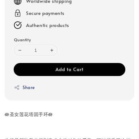
Worldwide shipping
Secure payments
Authentic products
Quantity
Add to Cart
Share
🪷圣女莲花塔固手环🪷