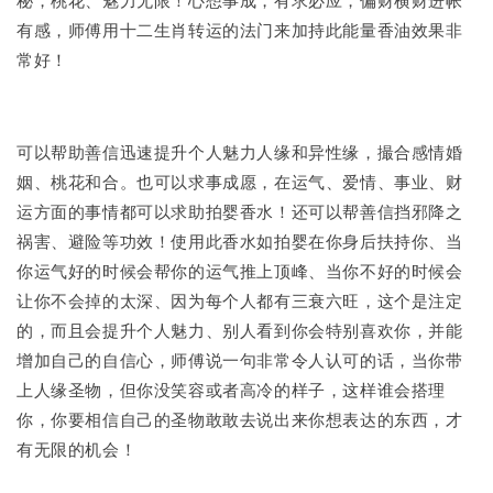
有感，师傅用十二生肖转运的法门来加持此能量香油效果非
常好！
可以帮助善信迅速提升个人魅力人缘和异性缘，撮合感情婚
姻、桃花和合。也可以求事成愿，在运气、爱情、事业、财
运方面的事情都可以求助拍婴香水！还可以帮善信挡邪降之
祸害、避险等功效！使用此香水如拍婴在你身后扶持你、当
你运气好的时候会帮你的运气推上顶峰、当你不好的时候会
让你不会掉的太深、因为每个人都有三衰六旺，这个是注定
的，而且会提升个人魅力、别人看到你会特别喜欢你，并能
增加自己的自信心，师傅说一句非常令人认可的话，当你带
上人缘圣物，但你没笑容或者高冷的样子，这样谁会搭理
你，你要相信自己的圣物敢敢去说出来你想表达的东西，才
有无限的机会！