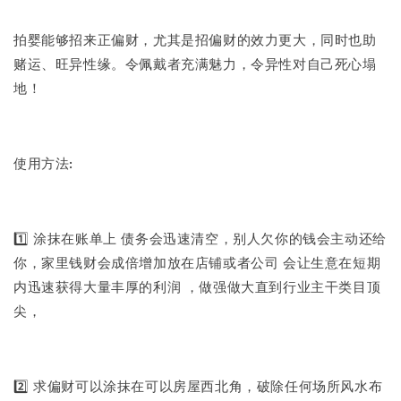
拍婴能够招来正偏财，尤其是招偏财的效力更大，同时也助
赌运、旺异性缘。令佩戴者充满魅力，令异性对自己死心塌
地！
使用方法:
1️⃣ 涂抹在账单上 债务会迅速清空，别人欠你的钱会主动还给
你，家里钱财会成倍增加放在店铺或者公司 会让生意在短期
内迅速获得大量丰厚的利润 ，做强做大直到行业主干类目顶
尖，
2️⃣ 求偏财可以涂抹在可以房屋西北角，破除任何场所风水布