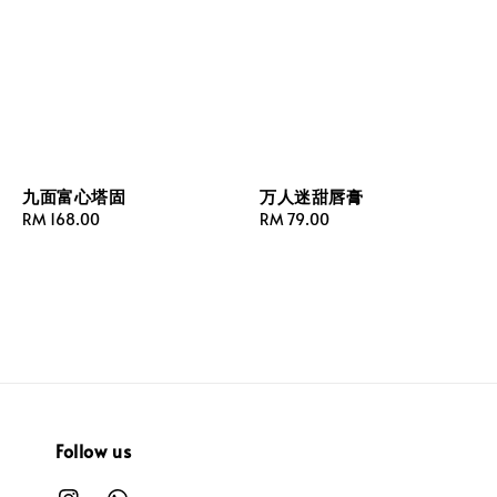
九面富心塔固
万人迷甜唇膏
Regular
RM 168.00
Regular
RM 79.00
price
price
Follow us