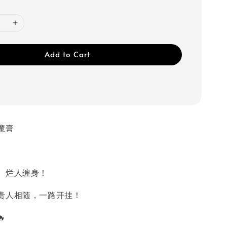
Add to Cart
魔膏
、烂人缠身！
贵人相随，一路开挂！
