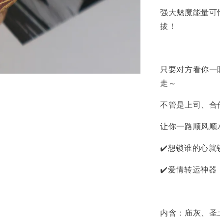
强大魅魔能量可
拔！
只要对方看你一
走～
不管是上司、合
让你一路顺风顺
✔️想锁谁的心
✔️爱情转运神
内含：庙灰、圣