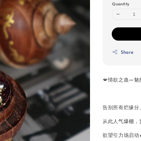
Quantity
Share
💋情欲之蛊—魅
告别所有烂缘分
从此人气爆棚，
欲望引力场启动