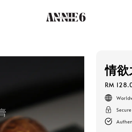
情欲
Regular
RM 128.
price
Worldw
Secur
Authen