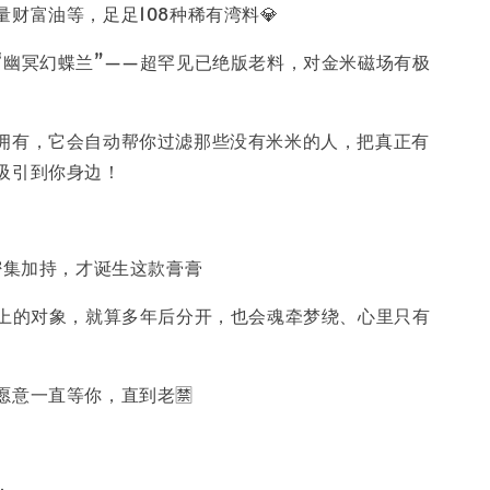
财富油等，足足108种稀有湾料💎
“幽冥幻蝶兰”——超罕见已绝版老料，对金米磁场有极
拥有，它会自动帮你过滤那些没有米米的人，把真正有
吸引到你身边！
的密集加持，才诞生这款膏膏
”上的对象，就算多年后分开，也会魂牵梦绕、心里只有
愿意一直等你，直到老🈲
：