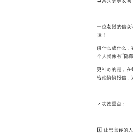
一位老挝的信众
挂！
谈什么成什么，
个人就像有“隐
更神奇的是，在
给他悄悄报信，
📌功效重点：
1️⃣ 让想害你