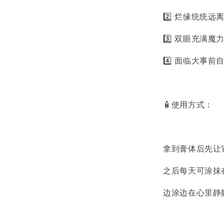
2️⃣ 烂缘统统
3️⃣ 双眼充满
4️⃣ 面临大事
🧴使用方式：
拿到膏体后先让
之后每天可涂抹
边涂边在心里静