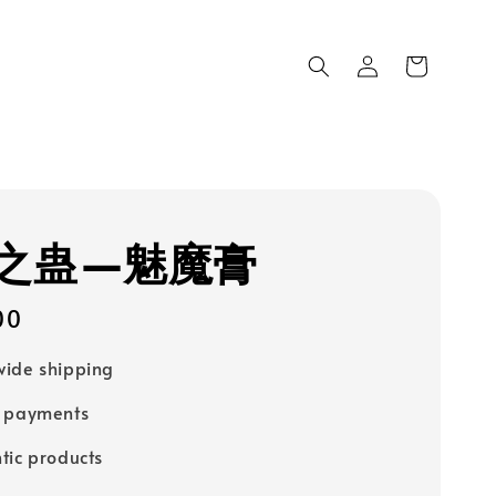
之蛊—魅魔膏
00
ide shipping
e payments
tic products