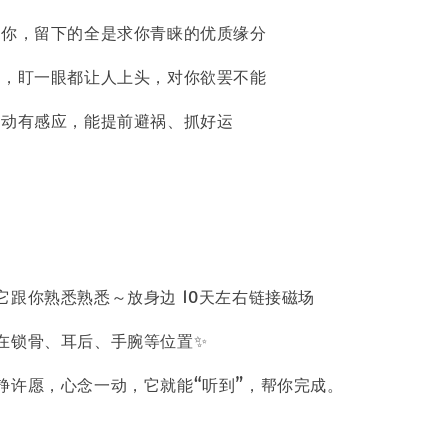
远离你，留下的全是求你青睐的优质缘分
魔力，盯一眼都让人上头，对你欲罢不能
前自动有感应，能提前避祸、抓好运
它跟你熟悉熟悉～放身边 10天左右链接磁场
在锁骨、耳后、手腕等位置✨
静许愿，心念一动，它就能“听到”，帮你完成。