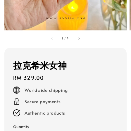
1
/
4
拉克希米女神
Regular
RM 329.00
price
Worldwide shipping
Secure payments
Authentic products
Quantity