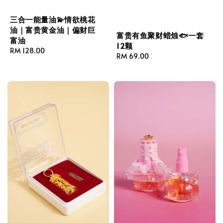
三合一能量油💫情欲桃花
油｜富贵黄金油｜偏财巨
富贵有鱼聚财蜡烛🐟一套
富油
12颗
Regular
RM 128.00
Regular
RM 69.00
price
price