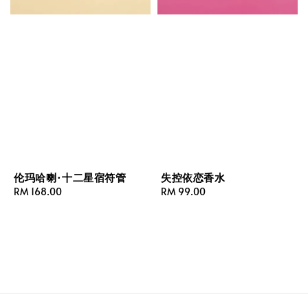
伦玛哈喇·十二星宿符管
失控依恋香水
Regular
RM 168.00
Regular
RM 99.00
price
price