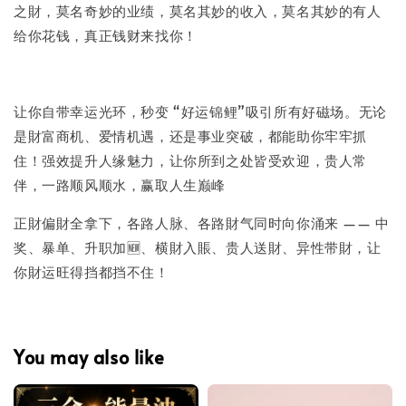
之財，莫名奇妙的业绩，莫名其妙的收入，莫名其妙的有人
给你花钱，真正钱财来找你！
让你自带幸运光环，秒变 “好运锦鲤”吸引所有好磁场。无论
是財富商机、爱情机遇，还是事业突破，都能助你牢牢抓
住！强效提升人缘魅力，让你所到之处皆受欢迎，贵人常
伴，一路顺风顺水，赢取人生巅峰​
正財偏財全拿下，各路人脉、各路財气同时向你涌来 —— 中
奖、暴单、升职加🆕、横財入賬、贵人送財、异性带財，让
你財运旺得挡都挡不住！
You may also like