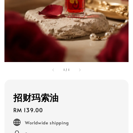
1
/
1
招财玛索油
Regular
RM 139.00
price
Worldwide shipping