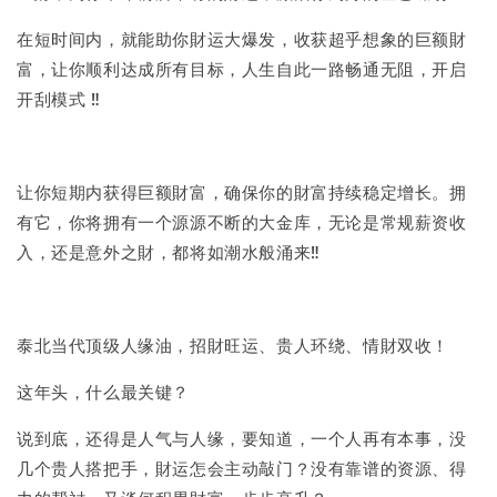
在短时间内，就能助你財运大爆发，收获超乎想象的巨额財
富，让你顺利达成所有目标，人生自此一路畅通无阻，开启
开刮模式 ‼
让你短期内获得巨额財富，确保你的財富持续稳定增长。拥
有它，你将拥有一个源源不断的大金库，无论是常规薪资收
入，还是意外之財，都将如潮水般涌来‼
泰北当代顶级人缘油，招財旺运、贵人环绕、情財双收！
这年头，什么最关键？
说到底，还得是人气与人缘，要知道，一个人再有本事，没
几个贵人搭把手，財运怎会主动敲门？没有靠谱的资源、得