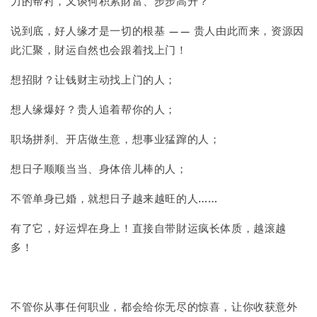
力的帮衬，又谈何积累財富、步步高升？​
说到底，好人缘才是一切的根基 —— 贵人由此而来，资源因
此汇聚，財运自然也会跟着找上门！
想招財？让钱财主动找上门的人；​
想人缘爆好？贵人追着帮你的人；​
职场拼刹、开店做生意，想事业猛蹿的人；​
想日子顺顺当当、身体倍儿棒的人；​
不管单身已婚，就想日子越来越旺的人……​
有了它，好运焊在身上！直接自带財运疯长体质，越滚越
多！
不管你从事任何职业，都会给你无尽的惊喜，让你收获意外