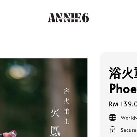
浴火
Phoe
Regular
RM 139.
price
Worldw
Secur