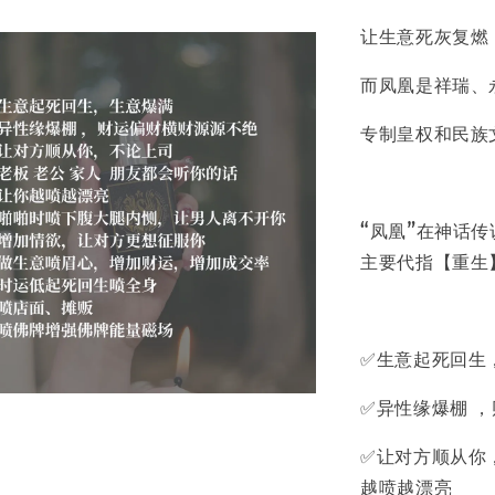
让生意死灰复燃
而凤凰是祥瑞、
专制皇权和民族
“凤凰”在神话
主要代指【重生
✅生意起死回生
✅异性缘爆棚 
✅让对方顺从你
越喷越漂亮