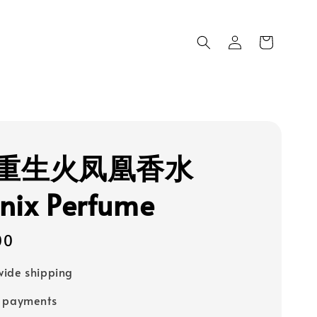
重生火凤凰香水
nix Perfume
00
ide shipping
e payments