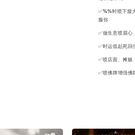
✅%%时喷下腹
服你
✅做生意喷眉心
✅时运低起死回
✅喷店面、摊贩
✅喷佛牌增强佛