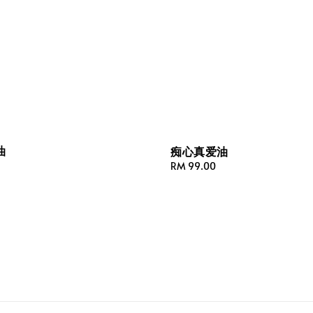
油
痴心真爱油
Regular
RM 99.00
price