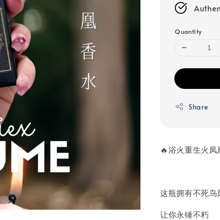
Authen
Quantity
Share
🔥浴火重生火凤
这瓶拥有不死鸟
让你永锤不朽