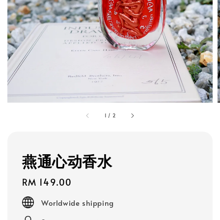
1
/
2
燕通心动香水
Regular
RM 149.00
price
Worldwide shipping