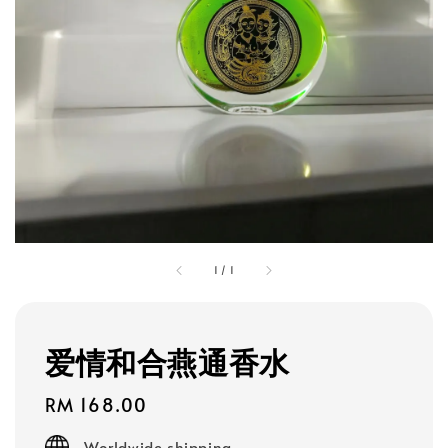
1
/
1
爱情和合燕通香水
Regular
RM 168.00
price
Worldwide shipping