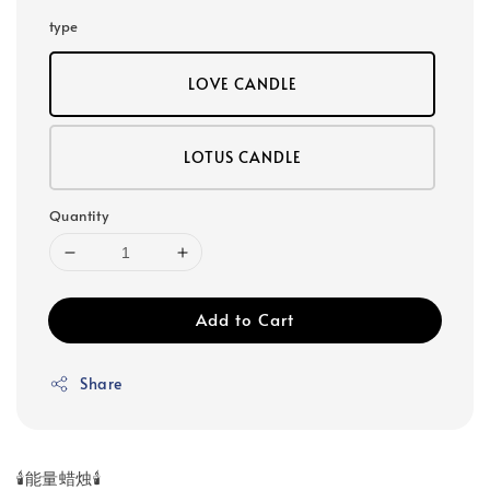
type
LOVE CANDLE
LOTUS CANDLE
Quantity
Add to Cart
Share
🕯️能量蜡烛🕯️