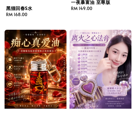
一夜暴富油 至尊版
黑猫回春S水
Regular
RM 149.00
Regular
RM 168.00
price
price