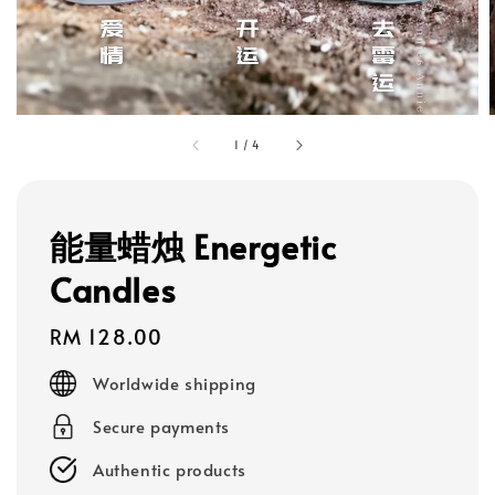
1
/
4
能量蜡烛 Energetic
Candles
Regular
RM 128.00
price
Worldwide shipping
Secure payments
Authentic products