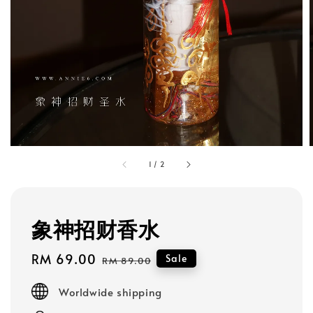
1
/
2
象神招财香水
Sale
RM 69.00
Regular
Sale
RM 89.00
price
price
Worldwide shipping