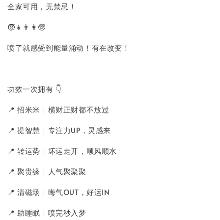
全家可用，无禁忌！
🧒👧👨👩🧓
喷了就感受到能量涌动！有在改变！
功效一次拥有 👇
📍 招米米｜横财正财都不放过
📍 提智慧｜专注力UP，灵感来
📍 转运势｜坏运走开，顺风顺水
📍 聚贵缘｜人气聚聚聚
📍 清磁场｜晦气OUT，好运IN
📍 助睡眠｜喷完秒入梦