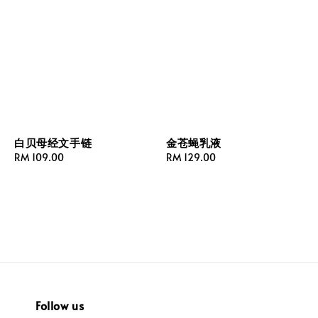
白贝母经文手链
金苍蝇乳液
Regular
RM 109.00
Regular
RM 129.00
price
price
Follow us