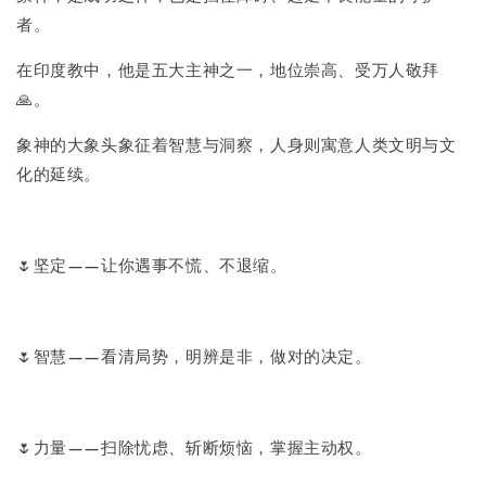
者。
在印度教中，他是五大主神之一，地位崇高、受万人敬拜
🙏。
象神的大象头象征着智慧与洞察，人身则寓意人类文明与文
化的延续。
🌷坚定——让你遇事不慌、不退缩。
🌷智慧——看清局势，明辨是非，做对的决定。
🌷力量——扫除忧虑、斩断烦恼，掌握主动权。