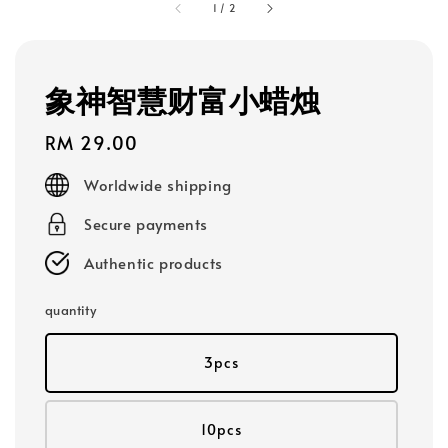
1
/
2
象神智慧财富小蜡烛
Regular
RM 29.00
price
Worldwide shipping
Secure payments
Authentic products
quantity
3pcs
10pcs