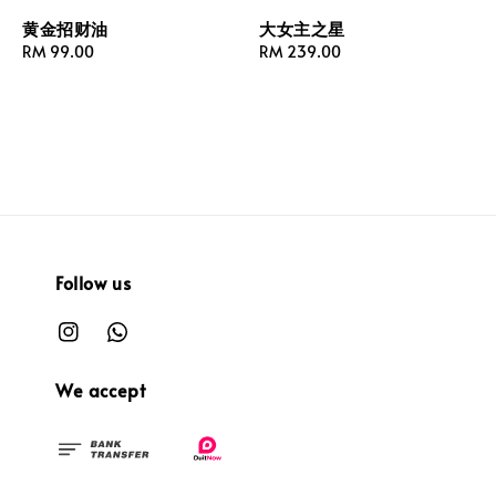
黄金招财油
大女主之星
Regular
RM 99.00
Regular
RM 239.00
price
price
Follow us
We accept