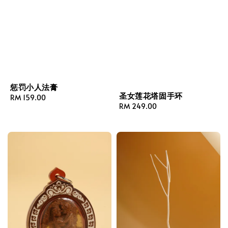
惩罚小人法膏
圣女莲花塔固手环
Regular
RM 159.00
Regular
RM 249.00
price
price