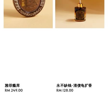
雅菲瘾库
永不缺钱·清债龟扩香
Regular
RM 249.00
Regular
RM 128.00
price
price