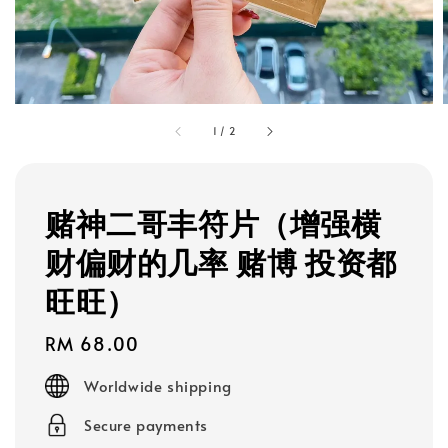
1
/
2
赌神二哥丰符片（增强横
财偏财的几率 赌博 投资都
旺旺）
Regular
RM 68.00
price
Worldwide shipping
Secure payments