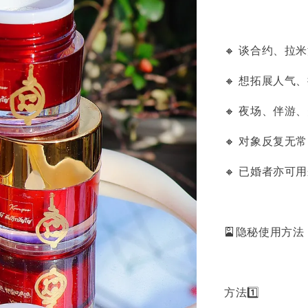
🔸 谈合约、拉
🔸 想拓展人
🔸 夜场、伴游
🔸 对象反复
🔸 已婚者亦
🎴隐秘使用方法
方法1️⃣