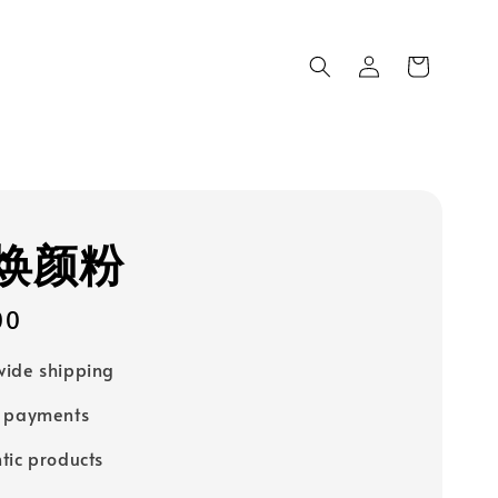
焕颜粉
00
ide shipping
e payments
tic products