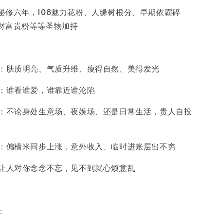
秘修六年，108魅力花粉、人缘树根分、早期依霸碎
财富贵粉等等圣物加持
持：肤质明亮、气质升维、瘦得自然、美得发光
启：谁看谁爱，谁靠近谁沦陷
来：不论身处生意场、夜娱场、还是日常生活，贵人自投
近：偏横米同步上涨，意外收入、临时进账层出不穷
：让人对你念念不忘，见不到就心烦意乱
：