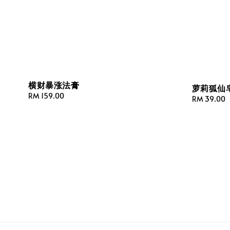
横财暴涨法膏
萝莉狐仙
Regular
RM 159.00
Regular
RM 39.00
price
price