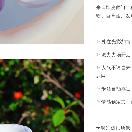
来自坤皮师门，
粉、百草油、发
✨ 外在光彩加
✨ 魅力力场开
✨ 人气不请自
罗网
✨ 米源自动靠
✨ 情感锁定力
💋特别适用场景