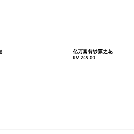
皂
亿万富翁钞票之花
Regular
RM 249.00
price