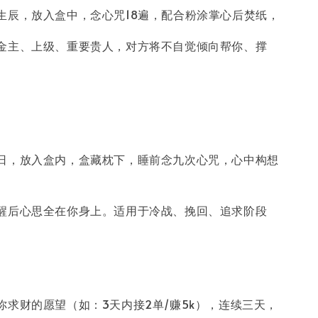
生辰，放入盒中，念心咒18遍，配合粉涂掌心后焚纸，
金主、上级、重要贵人，对方将不自觉倾向帮你、撑
日，放入盒内，盒藏枕下，睡前念九次心咒，心中构想
醒后心思全在你身上。适用于冷战、挽回、追求阶段
你求财的愿望（如：3天内接2单/赚5k），连续三天，