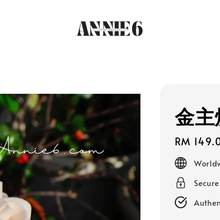
金主
Regular
RM 149.
price
Worldw
Secur
Authen