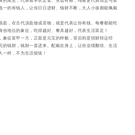
棒的寓意，代表着丰衣足食、永远有粮，纯银更代表高贵与富
选一的有钱人，让你日日进财、钱财不断，大人小孩都能佩戴
汤匙，在古代汤匙做成圣物，就是代表让你有钱、每餐都能吃
身份地位的象征，吃得越好、餐具越好，代表生活富足！
，象征富甲一方，正面是元宝的样貌，背后则是招财转运经
完的钱财，钱财一直进来。配戴在身上，让你业绩翻倍、生活
人一样，不为生活烦恼！