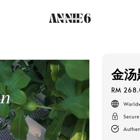
金汤
Regular
RM 268.
price
Worldw
Secur
Authen