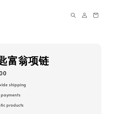
匙富翁项链
00
ide shipping
e payments
tic products