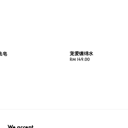
宠爱缠绵水
法皂
Regular
RM 149.00
price
We accept