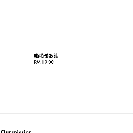
啪啪锁欲油
Regular
RM 119.00
price
Our mission