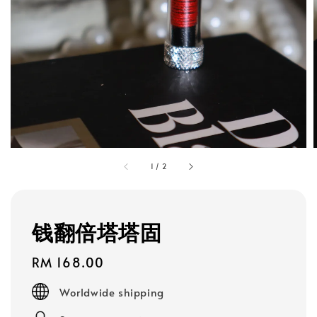
1
/
2
钱翻倍塔塔固
Regular
RM 168.00
price
Worldwide shipping