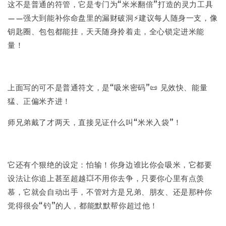
这不是普通的符管，它是专门为“米米翻倍”打造的灵力工具
——强大到能补你命盘里的漏财破洞⚡建议每人随身一支，像
钥匙圈、包包都能挂，天天随身拎着走，全心锁定进米能
量！
上面写的可不是普通符文，是“吸米密码”📜 见效快、能量
猛、正偏米齐进！
师兄弟戴了才两天，直接见证什么叫“米米入袋”！
它还有个狠绝的设定：怕输！你身边谁比你会吸米，它都要
设法让你追上甚至超越💥不用你去争，只要你心里有点羡
慕，它就会自动出手，不管对方是兄弟、朋友、还是那种你
觉得很会“钓”的人，都能默默帮你超过他！