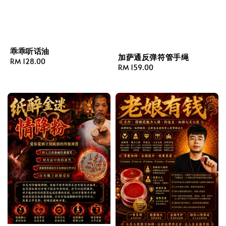
乖乖听话油
加萨通反弹符管手绳
Regular
RM 128.00
Regular
RM 159.00
price
price