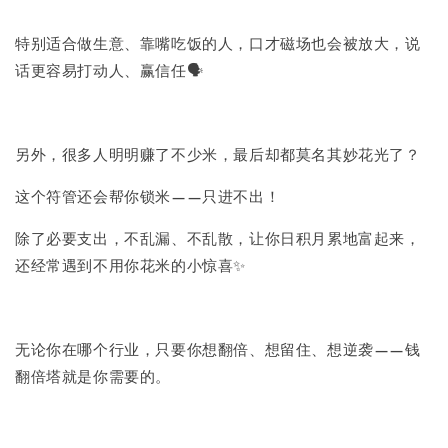
特别适合做生意、靠嘴吃饭的人，口才磁场也会被放大，说
话更容易打动人、赢信任🗣️
另外，很多人明明赚了不少米，最后却都莫名其妙花光了？
这个符管还会帮你锁米——只进不出！
除了必要支出，不乱漏、不乱散，让你日积月累地富起来，
还经常遇到不用你花米的小惊喜✨
无论你在哪个行业，只要你想翻倍、想留住、想逆袭——钱
翻倍塔就是你需要的。