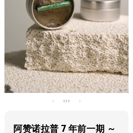
1
/
1
阿赞诺拉普 7 年前一期 ～