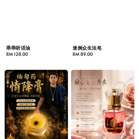
乖乖听话油
迷倒众生法皂
Regular
RM 128.00
Regular
RM 89.00
price
price