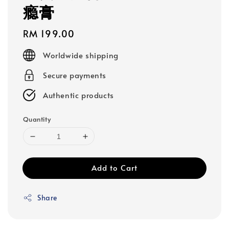
瘾膏
Regular
RM 199.00
price
Worldwide shipping
Secure payments
Authentic products
Quantity
Add to Cart
Share