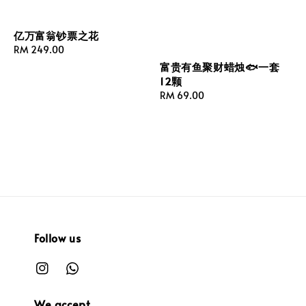
亿万富翁钞票之花
Regular
RM 249.00
price
富贵有鱼聚财蜡烛🐟一套
12颗
Regular
RM 69.00
price
Follow us
We accept