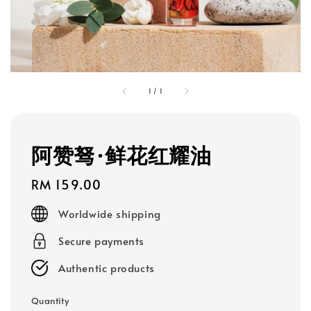
1
/
1
阿赞驽·鲜花红耀油
Regular
RM 159.00
price
Worldwide shipping
Secure payments
Authentic products
Quantity