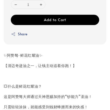
Add to Cart
Share
✨阿赞驽·鲜花红耀油✨
【清迈奇迹油之一，让钱主动追着你跑！】
💥什么是鲜花红耀油？
这是阿赞驽大师通过天神恩赐加持的“钞能力”圣油！
只需轻轻涂抹，就能感受到钱财蜂拥而来的快感！