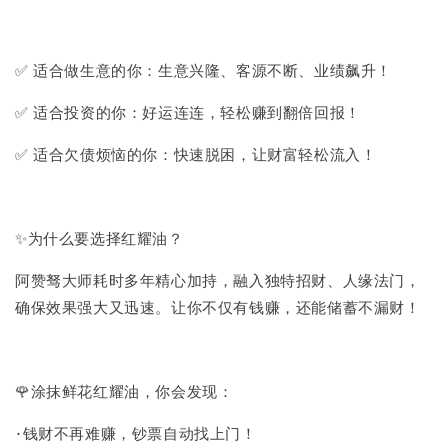
✅ 适合做生意的你：生意兴隆、客源不断、业绩飙升！
✅ 适合投资的你：好运连连，轻松赚到翻倍回报！
✅ 适合欠债烦恼的你：快速脱困，让财富轻松流入！
✨为什么要选择红耀油？
阿赞驽大师耗时多年精心加持，融入独特招财、人缘法门，
确保效果强大又迅速。让你不仅有钱赚，还能储蓄不漏财！
🌹涂抹鲜花红耀油，你会发现：
·钱财不再难赚，钞票自动找上门！