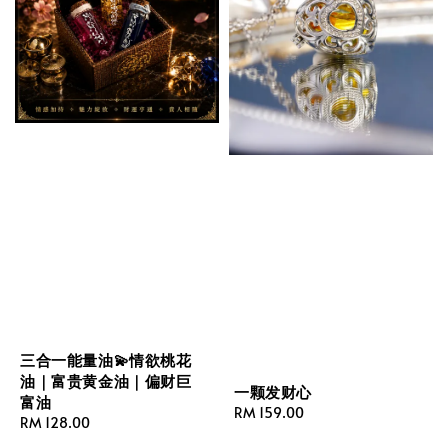
三合一能量油💫情欲桃花
油｜富贵黄金油｜偏财巨
一颗发财心
富油
Regular
RM 159.00
Regular
RM 128.00
price
price