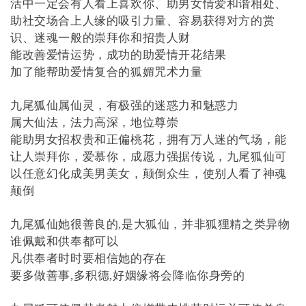
活中一定会有人看上喜欢你、助男女情爱和谐相处、
助社交场合上人缘的吸引力量、容易获得对方的赏
识、迷魂一般的崇拜你和招贵人财
能改善爱情运势，成功的助爱情开花结果
加了能帮助爱情复合的狐媚咒术力量
九尾狐仙属仙灵，有极强的迷惑力和魅惑力
属大仙法，法力高深，地位尊崇
能助男女招权贵和正偏桃花，拥有万人迷的气场，能
让人崇拜你，爱慕你，成愿力强据传说，九尾狐仙可
以任意幻化成美男美女，颠倒众生，使别人看了神魂
颠倒
九尾狐仙她很善良的,是大狐仙，并非狐狸精之类异物
谁佩戴和供奉都可以
凡供奉者时时要相信她的存在
要多做善事,多积德,好姻缘将会降临你身旁的