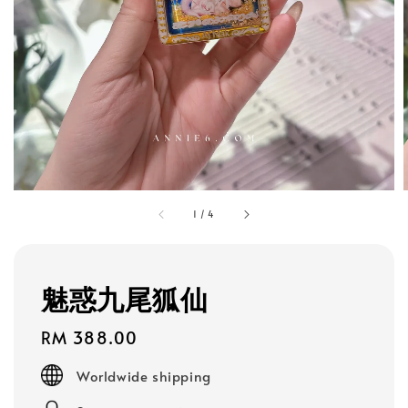
1
/
4
魅惑九尾狐仙
Regular
RM 388.00
price
Worldwide shipping