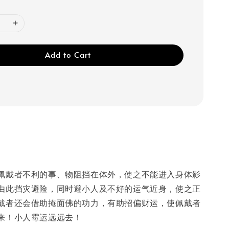
Add to Cart
入身体影
正财、偏财滚‮来滚‬！小人霉运‮远远‬去！