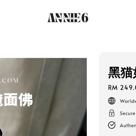
黑猫
Regular
RM 249.
price
Worldw
Secur
Authen