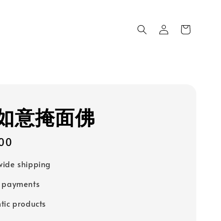
如意掩面佛
00
ide shipping
e payments
tic products